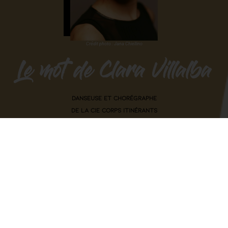
Crédit photo : Jana Chiellino
Le mot de Clara Villalba
DANSEUSE ET CHORÉGRAPHE
DE LA CIE CORPS ITINÉRANTS
EX MOVERE issu du latin signifie
« remuer, bouger, s’agiter, mettre en mouvement »
ALLER VERS LE MOUVEMENT DE LA VIE, C'EST LA DEVISE DE CE
FESTIVAL CRÉE PAR LA CIE
CORPS ITINÉRANTS, BASÉE À MONTPELLIER ET QUI VA
S’ARTICULER AUTOUR DE 2 TEMPS FORTS.